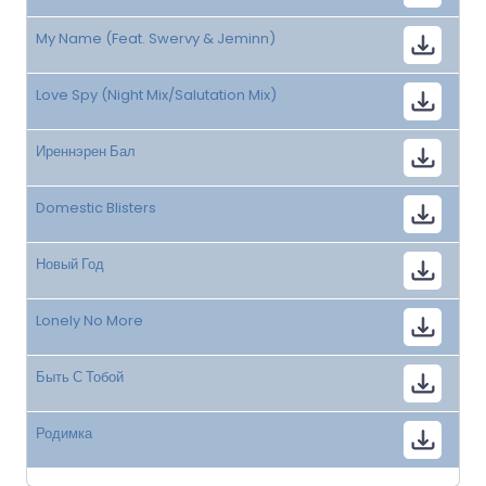
My Name (Feat. Swervy & Jeminn)
Love Spy (Night Mix/Salutation Mix)
Иреннэрен Бал
Domestic Blisters
Новый Год
Lonely No More
Быть С Тобой
Родимка