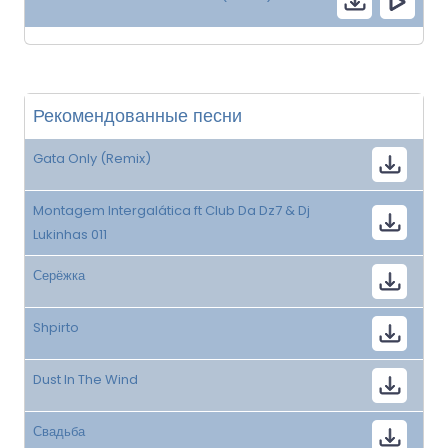
Рекомендованные песни
Gata Only (Remix)
Montagem Intergalática ft Club Da Dz7 & Dj
Lukinhas 011
Серёжка
Shpirto
Dust In The Wind
Свадьба